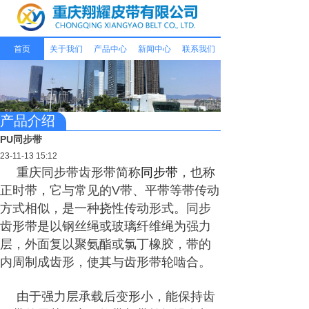
首页
关于我们
产品中心
新闻中心
联系我们
产品介绍
PU同步带
23-11-13 15:12
重庆同步
带
齿形带简称
同步带
，也称
正时带，它与常见的V带、平带等带传动
方式相似，是一种挠性传动形式。同步
齿形带是以钢丝绳或玻璃纤维绳为强力
层，外面复以聚氨酯或氯丁橡胶，带的
内周制成齿形，使其与齿形带轮啮合。
由于强力层承载后变形小，能保持齿