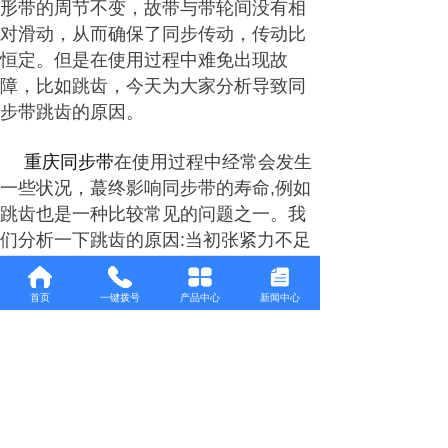
形带的周节不变，故带与带轮间没有相
对滑动，从而确保了同步传动，传动比
恒定。但是在使用过程中难免出现故
障，比如跳齿，今天为大家分析导致同
步带跳齿的原因。
重庆同步带
在使用过程中经常会发生
一些状况，蕞终影响同步带的寿命,例如
跳齿也是一种比较常见的问题之一。我
们分析一下跳齿的原因:当初张紧力不足
或带传递的负荷超过设计负荷时,带从松
边向紧边移动的过程中带齿爬到轮齿齿
首页
一键拨号
产品中心
新闻中心
顶并瞬间越过轮齿移动到相邻的齿槽
内，相当于摩擦传动中带会过早损坏。
此外整个传动装置也会受到过大的冲击
载荷。因此避免发生跳齿是同步带传动
设计的基本原则。