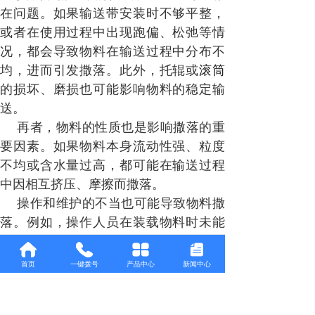
在问题。如果输送带安装时不够平整，
或者在使用过程中出现跑偏、松弛等情
况，都会导致物料在输送过程中分布不
均，进而引发撒落。此外，托辊或
滚筒
的损坏、磨损也可能影响物料的稳定输
送。
再者，物料的性质也是影响撒落的重
要因素。如果物料本身流动性强、粒度
不均或含水量过高，都可能在输送过程
中因相互挤压、摩擦而撒落。
操作和维护的不当也可能导致物料撒
落。例如，操作人员在装载物料时未能
均匀分布，或者输送带长时间使用而未
进行必要的清洁和维护，都可能导致物
首页
一键拨号
产品中心
新闻中心
料在输送带上积累、粘连，最终引发撒
落。