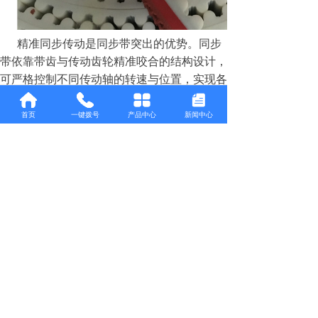
精准同步传动是同步带突出的优势。同步
带依靠带齿与传动齿轮精准咬合的结构设计，
可严格控制不同传动轴的转速与位置，实现各
部件的同步运动。相较于普通传动部件，这种
咬合式传动杜绝了运行偏差，能够满足各类精
首页
一键拨号
产品中心
新闻中心
密设备、联动式自动化装置的同步运行需求，
保障多部件协同作业的准确性。
同时，同步带能够大幅降低传动误差。传
统皮带、链条传动易出现滑动、拉伸等问题，
会产生传动偏差，影响设备精度。而同步带的
啮合传动方式无滑动损耗，从根源上减少传动
误差，显著提升设备传动精度与运行可靠性。
此外，同步带传动过程贴合平稳、冲击性小，
可有效降低机械运行的噪音与振动，减少设备
磨损，适配静音、高精度的工业运行场景，有
效延长机械设备的使用寿命。