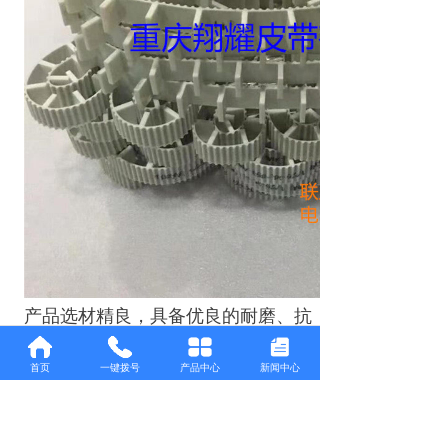
产品选材精良，具备优良的耐磨、抗
拉伸、抗老化性能，面对设备长期连续
运转、高频启停等复杂工况，能够有效
首页
一键拨号
产品中心
新闻中心
抵御日常损耗，适配各类工业生产场景
的长期使用需求。同步带运行过程咬合
顺畅、震动小，可有效降低设备运行噪