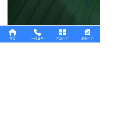
输送设备的设计合理性同样至关重
首页
一键拨号
产品中心
新闻中心
要。设备
滚筒
尺寸、传动结构、设备对
接方式等设计参数，直接决定输送运行
的顺畅度。设备设计不合理，会导致输
送带运行卡顿、受力不均、摩擦加剧，
长期处于异常运行状态，会快速损耗输
送带，大幅缩短使用寿命。成熟规范的
设备设计，能够保障输送带平稳运行，
降低运行磨损。
日常维护养护是延长输送带寿命的关
键环节。多数工厂输送带过早损坏，均
源于日常疏于养护。自动化生产线中，
输送带长期高速运转，若忽视巡检保
养，极易出现跑偏、积垢、磨损等问
题，不仅缩短设备寿命，还会造成生产